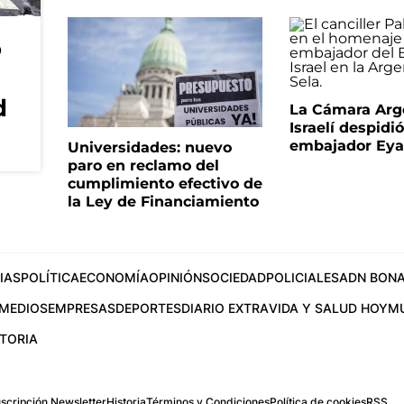
o
d
La Cámara Arg
Israelí despidió
embajador Eyal
Universidades: nuevo
paro en reclamo del
cumplimiento efectivo de
la Ley de Financiamiento
IAS
POLÍTICA
ECONOMÍA
OPINIÓN
SOCIEDAD
POLICIALES
ADN BONA
MEDIOS
EMPRESAS
DEPORTES
DIARIO EXTRA
VIDA Y SALUD HOY
M
STORIA
scripción Newsletter
Historia
Términos y Condiciones
Política de cookies
RSS