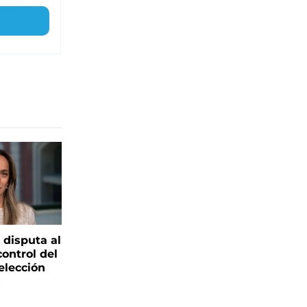
 disputa al
control del
elección
s