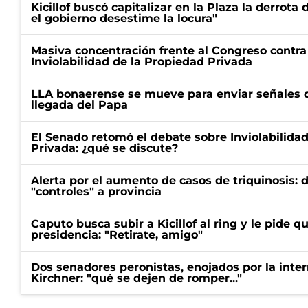
Kicillof buscó capitalizar en la Plaza la derrota 
el gobierno desestime la locura"
Masiva concentración frente al Congreso contra
Inviolabilidad de la Propiedad Privada
LLA bonaerense se mueve para enviar señales d
llegada del Papa
El Senado retomó el debate sobre Inviolabilida
Privada: ¿qué se discute?
Alerta por el aumento de casos de triquinosis: 
"controles" a provincia
Caputo busca subir a Kicillof al ring y le pide q
presidencia: "Retirate, amigo"
Dos senadores peronistas, enojados por la intern
Kirchner: "qué se dejen de romper..."