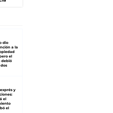
cia
o dio
nción a la
ropiedad
pero el
 debió
 dos
 exprés y
ciones:
á el
miento
bó el