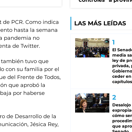
"controles" a provin
st de PCR. Como indica
LAS MÁS LEÍDAS
miento hasta la semana
La pandemia no
enta de Twitter.
El Senad
media sa
ley de p
f, también tuvo que
privada, 
o con su familia por el
Gobierno
ceder en
ue del Frente de Todos,
capítulos
ión que aprobó la
 baja por haberse
Desalojo
expropia
cómo ser
ro de Desarrollo de la
procedi
nicación, Jésica Rey,
que apro
Senado