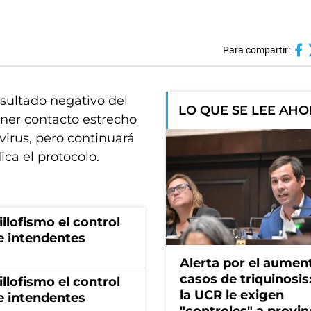
Para compartir:
resultado negativo del
LO QUE SE LEE AH
ner contacto estrecho
irus, pero continuará
ca el protocolo.
illofismo el control
de intendentes
Alerta por el aumen
casos de triquinosis
illofismo el control
la UCR le exigen
de intendentes