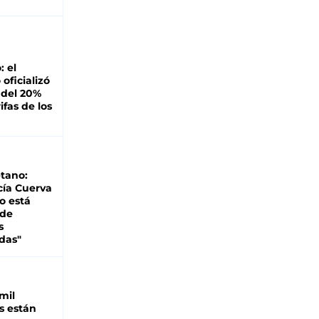
: el
oficializó
 del 20%
ifas de los
tano:
cía Cuerva
o está
 de
s
das"
mil
s están