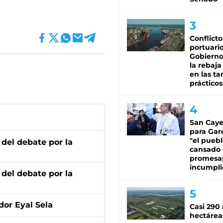
Conflicto
portuario
Gobierno 
la rebaja
en las tar
prácticos
San Caye
para Gar
"el puebl
 del debate por la
cansado
promesa
incumpli
 del debate por la
dor Eyal Sela
Casi 290 
hectárea