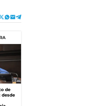
ORA
to de
: desde