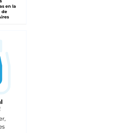
s
as en la
a de
ires
l
!
er,
es