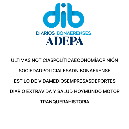
ÚLTIMAS NOTICIAS
POLÍTICA
ECONOMÍA
OPINIÓN
SOCIEDAD
POLICIALES
ADN BONAERENSE
ESTILO DE VIDA
MEDIOS
EMPRESAS
DEPORTES
DIARIO EXTRA
VIDA Y SALUD HOY
MUNDO MOTOR
TRANQUERA
HISTORIA