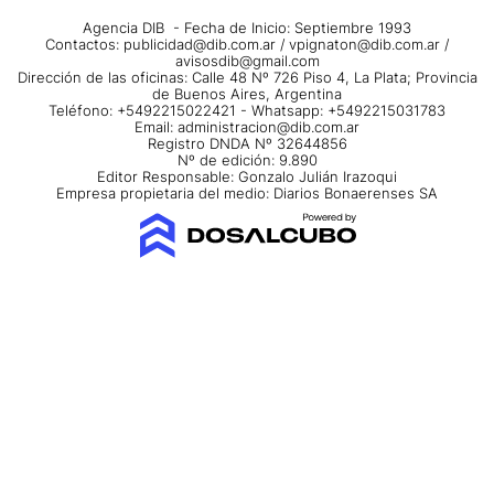
Agencia DIB - Fecha de Inicio: Septiembre 1993
Contactos:
publicidad@dib.com.ar
/
vpignaton@dib.com.ar
/
avisosdib@gmail.com
Dirección de las oficinas: Calle 48 Nº 726 Piso 4, La Plata; Provincia
de Buenos Aires, Argentina
Teléfono: +5492215022421 - Whatsapp: +5492215031783
Email:
administracion@dib.com.ar
Registro DNDA Nº 32644856
Nº de edición: 9.890
Editor Responsable: Gonzalo Julián Irazoqui
Empresa propietaria del medio: Diarios Bonaerenses SA