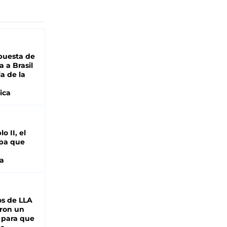
puesta de
 a Brasil
ja de la
ica
o II, el
pa que
a
s de LLA
ron un
 para que