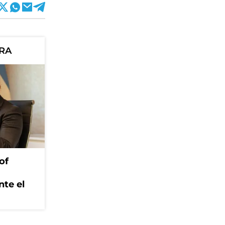
ORA
of
nte el