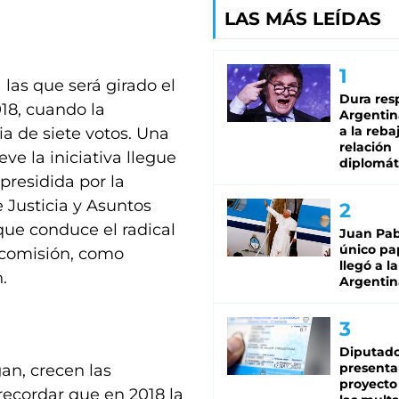
LAS MÁS LEÍDAS
 las que será girado el
Dura res
018, cuando la
Argentina
a la reba
a de siete votos. Una
relación
ve la iniciativa llegue
diplomát
presidida por la
 Justicia y Asuntos
 que conduce el radical
Juan Pabl
único pa
a comisión, como
llegó a la
.
Argentin
Diputado
presenta
n, crecen las
proyecto
recordar que en 2018 la