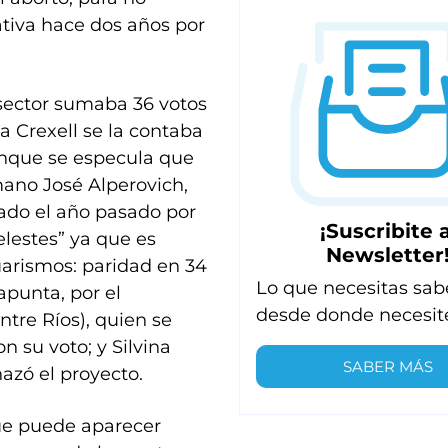
iativa hace dos años por
 sector sumaba 36 votos
a Crexell se la contaba
unque se especula que
umano José Alperovich,
iado el año pasado por
¡Suscribite a
elestes” ya que es
Newsletter
uarismos: paridad en 34
Lo que necesitas sab
 apunta, por el
desde donde necesit
tre Ríos), quien se
n su voto; y Silvina
SABER MÁS
azó el proyecto.
ue puede aparecer