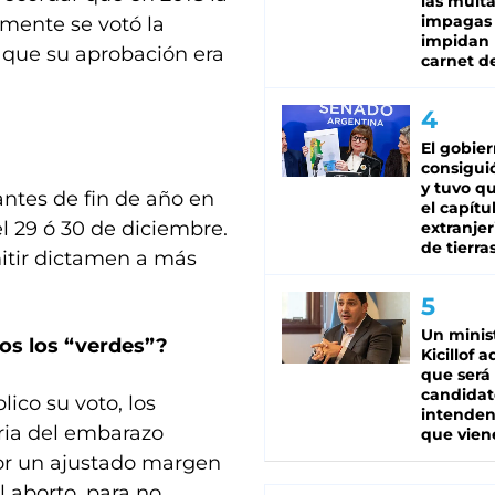
las mult
impagas
tamente se votó la
impidan 
 que su aprobación era
carnet d
El gobie
consiguió
y tuvo qu
 antes de fin de año en
el capítu
l 29 ó 30 de diciembre.
extranjer
de tierra
mitir dictamen a más
Un minis
os los “verdes”?
Kicillof 
que será
candidat
ico su voto, los
intenden
aria del embarazo
que vien
por un ajustado margen
 aborto, para no