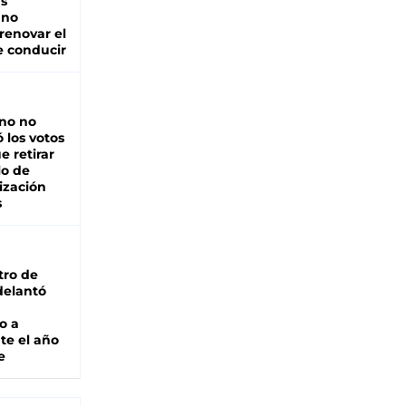
as
 no
renovar el
e conducir
rno no
 los votos
e retirar
lo de
ización
s
tro de
adelantó
o a
te el año
e