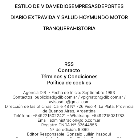
ESTILO DE VIDA
MEDIOS
EMPRESAS
DEPORTES
DIARIO EXTRA
VIDA Y SALUD HOY
MUNDO MOTOR
TRANQUERA
HISTORIA
RSS
Contacto
Términos y Condiciones
Política de cookies
Agencia DIB - Fecha de Inicio: Septiembre 1993
Contactos:
publicidad@dib.com.ar
/
vpignaton@dib.com.ar
/
avisosdib@gmail.com
Dirección de las oficinas: Calle 48 Nº 726 Piso 4, La Plata; Provincia
de Buenos Aires, Argentina
Teléfono: +5492215022421 - Whatsapp: +5492215031783
Email:
administracion@dib.com.ar
Registro DNDA Nº 32644856
Nº de edición: 9.890
Editor Responsable: Gonzalo Julián Irazoqui