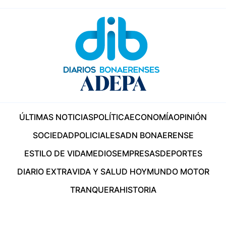
ÚLTIMAS NOTICIAS
POLÍTICA
ECONOMÍA
OPINIÓN
SOCIEDAD
POLICIALES
ADN BONAERENSE
ESTILO DE VIDA
MEDIOS
EMPRESAS
DEPORTES
DIARIO EXTRA
VIDA Y SALUD HOY
MUNDO MOTOR
TRANQUERA
HISTORIA