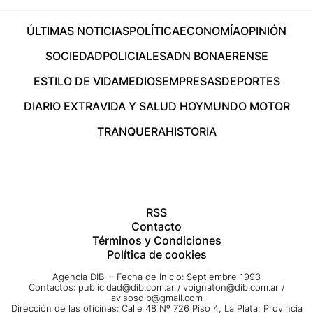
ÚLTIMAS NOTICIAS
POLÍTICA
ECONOMÍA
OPINIÓN
SOCIEDAD
POLICIALES
ADN BONAERENSE
ESTILO DE VIDA
MEDIOS
EMPRESAS
DEPORTES
DIARIO EXTRA
VIDA Y SALUD HOY
MUNDO MOTOR
TRANQUERA
HISTORIA
RSS
Contacto
Términos y Condiciones
Política de cookies
Agencia DIB - Fecha de Inicio: Septiembre 1993
Contactos:
publicidad@dib.com.ar
/
vpignaton@dib.com.ar
/
avisosdib@gmail.com
Dirección de las oficinas: Calle 48 Nº 726 Piso 4, La Plata; Provincia