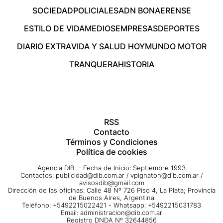
SOCIEDAD
POLICIALES
ADN BONAERENSE
ESTILO DE VIDA
MEDIOS
EMPRESAS
DEPORTES
DIARIO EXTRA
VIDA Y SALUD HOY
MUNDO MOTOR
TRANQUERA
HISTORIA
RSS
Contacto
Términos y Condiciones
Política de cookies
Agencia DIB - Fecha de Inicio: Septiembre 1993
Contactos:
publicidad@dib.com.ar
/
vpignaton@dib.com.ar
/
avisosdib@gmail.com
Dirección de las oficinas: Calle 48 Nº 726 Piso 4, La Plata; Provincia
de Buenos Aires, Argentina
Teléfono: +5492215022421 - Whatsapp: +5492215031783
Email:
administracion@dib.com.ar
Registro DNDA Nº 32644856