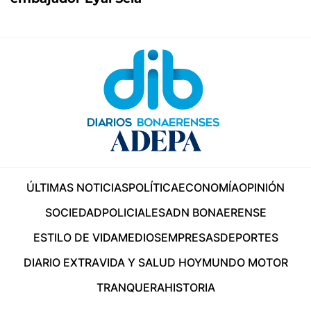
ÚLTIMAS NOTICIAS
POLÍTICA
ECONOMÍA
OPINIÓN
SOCIEDAD
POLICIALES
ADN BONAERENSE
ESTILO DE VIDA
MEDIOS
EMPRESAS
DEPORTES
DIARIO EXTRA
VIDA Y SALUD HOY
MUNDO MOTOR
TRANQUERA
HISTORIA