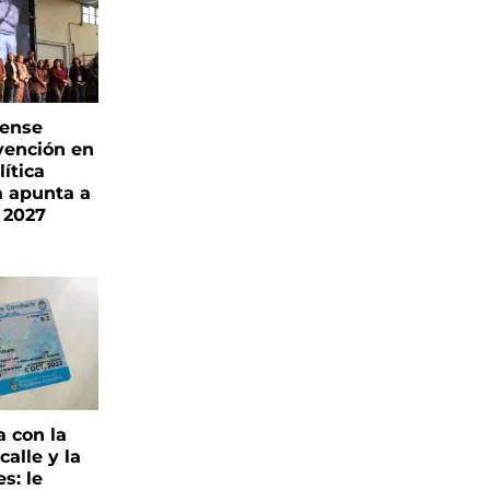
rense
vención en
ítica
a apunta a
 2027
a con la
alle y la
s: le