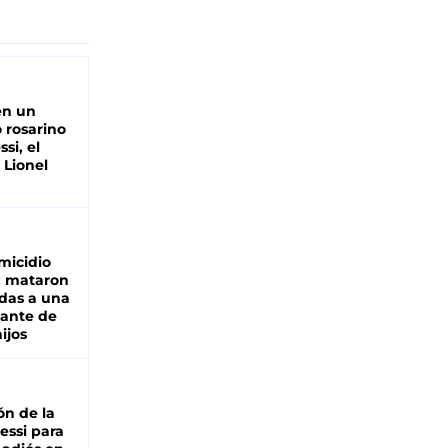
en un
 rosarino
si, el
 Lionel
micidio
: mataron
das a una
lante de
hijos
ón de la
essi para