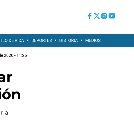
TILO DE VIDA
DEPORTES
HISTORIA
MEDIOS
e 2020 - 11:25
ar
ión
r a