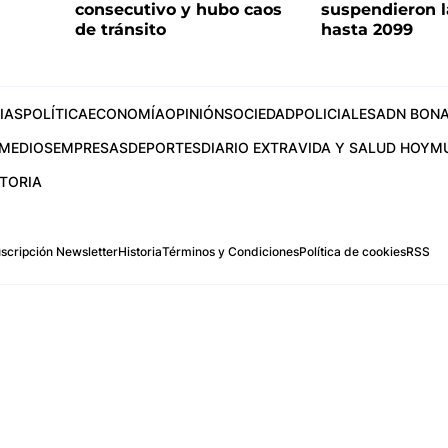
consecutivo y hubo caos
suspendieron l
de tránsito
hasta 2099
IAS
POLÍTICA
ECONOMÍA
OPINIÓN
SOCIEDAD
POLICIALES
ADN BONA
MEDIOS
EMPRESAS
DEPORTES
DIARIO EXTRA
VIDA Y SALUD HOY
M
STORIA
scripción Newsletter
Historia
Términos y Condiciones
Política de cookies
RSS
.com
os Aires, Argentina