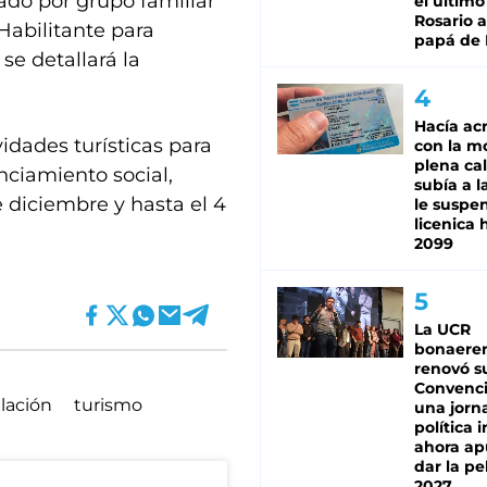
uado por grupo familiar
el último
Rosario a
Habilitante para
papá de 
se detallará la
Hacía ac
vidades turísticas para
con la m
plena cal
nciamiento social,
subía a l
e diciembre y hasta el 4
le suspe
licenica 
2099
La UCR
bonaere
renovó s
Convenc
ulación
turismo
una jorn
política 
ahora ap
dar la pe
2027