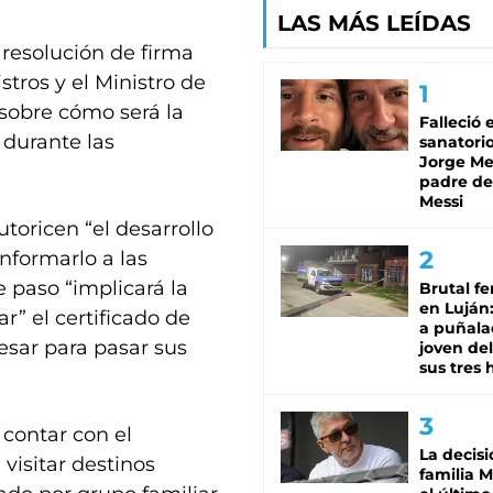
LAS MÁS LEÍDAS
 resolución de firma
stros y el Ministro de
sobre cómo será la
Falleció 
s durante las
sanatorio
Jorge Mes
padre de
Messi
toricen “el desarrollo
informarlo a las
 paso “implicará la
Brutal fe
en Luján
r” el certificado de
a puñala
esar para pasar sus
joven de
sus tres 
 contar con el
La decisi
visitar destinos
familia M