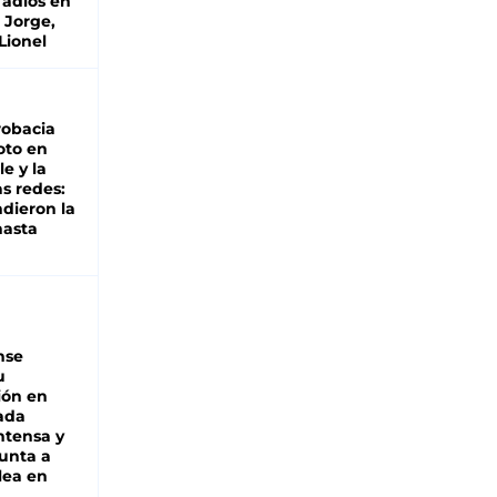
 adiós en
 Jorge,
Lionel
robacia
oto en
le y la
as redes:
ndieron la
hasta
nse
u
ión en
ada
intensa y
unta a
lea en