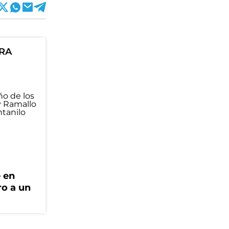
ORA
e en
ro a un