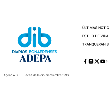
ÚLTIMAS NOTIC
ESTILO DE VIDA
TRANQUERA
HI
Su
Agencia DIB - Fecha de Inicio: Septiembre 1993
Contactos:
publicidad@dib.com.ar
/
vpignaton@dib.com.ar
/
avisosdib@gmail
Dirección de las oficinas: Calle 48 Nº 726 Piso 4, La Plata; Provincia de Buen
Teléfono: +5492215022421 - Whatsapp: +5492215031783
Email:
administracion@dib.com.ar
Registro DNDA Nº 32644856
Nº de edición: 9.890
Editor Responsable: Gonzalo Julián Irazoqui
Empresa propietaria del medio: Diarios Bonaerenses SA