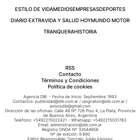
ESTILO DE VIDA
MEDIOS
EMPRESAS
DEPORTES
DIARIO EXTRA
VIDA Y SALUD HOY
MUNDO MOTOR
TRANQUERA
HISTORIA
RSS
Contacto
Términos y Condiciones
Política de cookies
Agencia DIB - Fecha de Inicio: Septiembre 1993
Contactos:
publicidad@dib.com.ar
/
vpignaton@dib.com.ar
/
avisosdib@gmail.com
Dirección de las oficinas: Calle 48 Nº 726 Piso 4, La Plata; Provincia
de Buenos Aires, Argentina
Teléfono: +5492215022421 - Whatsapp: +5492215031783
Email:
administracion@dib.com.ar
Registro DNDA Nº 32644856
Nº de edición: 9.890
Editor Responsable: Gonzalo Julián Irazoqui