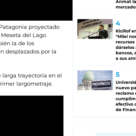
Anmat la 
mercado
e Patagonia proyectado
Kicillof e
a Meseta del Lago
"Milei no
recursos
ién la de los
dárselos 
an desplazados por la
bancos, a
a sus am
larga trayectoria en el
Universi
 primer largometraje.
nuevo pa
reclamo 
cumplim
efectivo 
de Finan