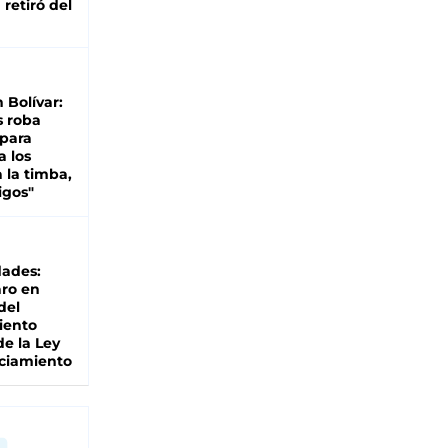
retiró del
n Bolívar:
s roba
 para
a los
 la timba,
igos"
dades:
ro en
del
iento
de la Ley
ciamiento