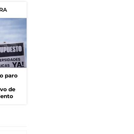
ORA
o paro
ivo de
iento