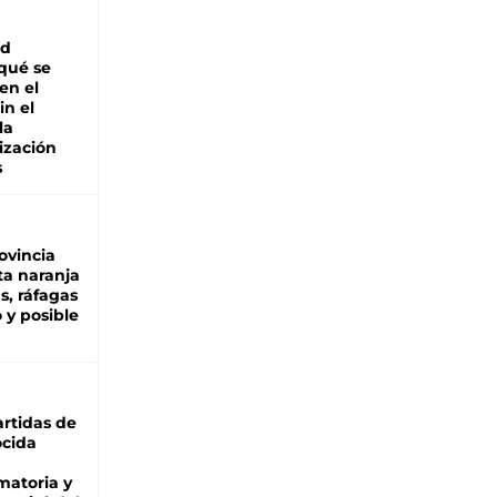
ad
 qué se
en el
in el
la
ización
s
ovincia
ta naranja
as, ráfagas
 y posible
rtidas de
cida
matoria y