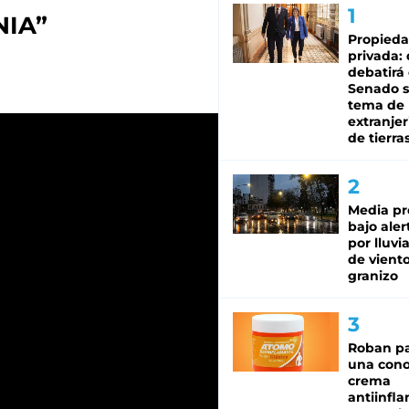
IA”
Propied
privada:
debatirá 
Senado s
tema de 
extranjer
de tierra
Media pr
bajo aler
por lluvi
de viento
granizo
Roban pa
una cono
crema
antiinfla