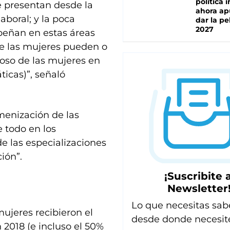
política 
e presentan desde la
ahora ap
laboral; y la poca
dar la pe
2027
peñan en estas áreas
ue las mujeres pueden o
ioso de las mujeres en
ticas)”, señaló
menización de las
 todo en los
e las especializaciones
ión”.
¡Suscribite a
Newsletter
Lo que necesitas sab
mujeres recibieron el
desde donde necesit
 2018 (e incluso el 50%