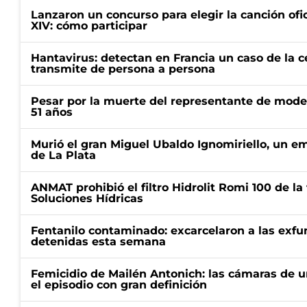
Lanzaron un concurso para elegir la canción ofic
XIV: cómo participar
Hantavirus: detectan en Francia un caso de la 
transmite de persona a persona
Pesar por la muerte del representante de mode
51 años
Murió el gran Miguel Ubaldo Ignomiriello, un 
de La Plata
ANMAT prohibió el filtro Hidrolit Romi 100 de l
Soluciones Hídricas
Fentanilo contaminado: excarcelaron a las exf
detenidas esta semana
Femicidio de Mailén Antonich: las cámaras de u
el episodio con gran definición