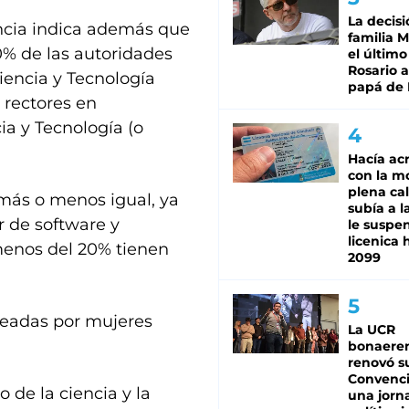
La decisi
encia indica además que
familia M
0% de las autoridades
el último
Rosario a
Ciencia y Tecnología
papá de 
 rectores en
ia y Tecnología (o
Hacía ac
con la m
plena cal
 más o menos igual, ya
subía a l
r de software y
le suspe
licenica 
menos del 20% tienen
2099
creadas por mujeres
La UCR
bonaere
renovó s
Convenc
 de la ciencia y la
una jorn