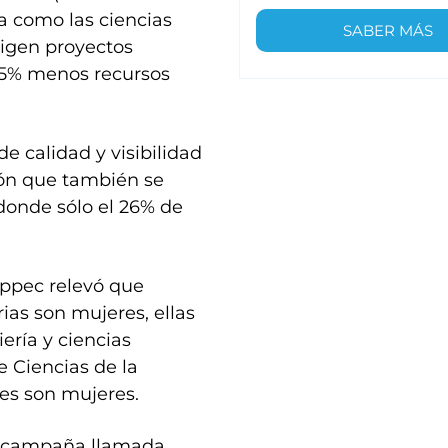
 como las ciencias
SABER MÁS
rigen proyectos
 25% menos recursos
e calidad y visibilidad
ión que también se
donde sólo el 26% de
ippec relevó que
ias son mujeres, ellas
ería y ciencias
e Ciencias de la
es son mujeres.
na campaña llamada