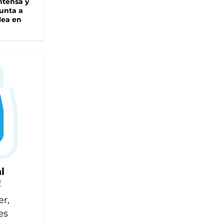
intensa y
unta a
lea en
l
!
er,
es