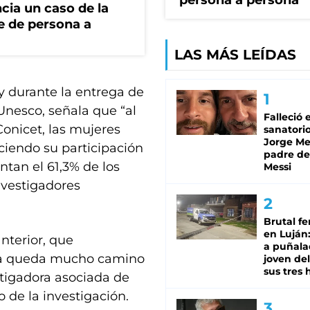
persona a persona
cia un caso de la
e de persona a
LAS MÁS LEÍDAS
y durante la entrega de
Unesco, señala que “al
Falleció 
Conicet, las mujeres
sanatorio
Jorge Mes
uciendo su participación
padre de
ntan el 61,3% de los
Messi
investigadores
Brutal fe
en Luján
nterior, que
a puñala
ía queda mucho camino
joven de
sus tres 
stigadora asociada de
 de la investigación.