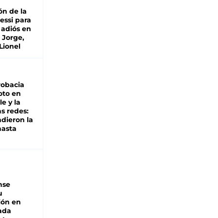
ón de la
essi para
 adiós en
 Jorge,
Lionel
robacia
oto en
le y la
as redes:
ndieron la
hasta
nse
u
ión en
ada