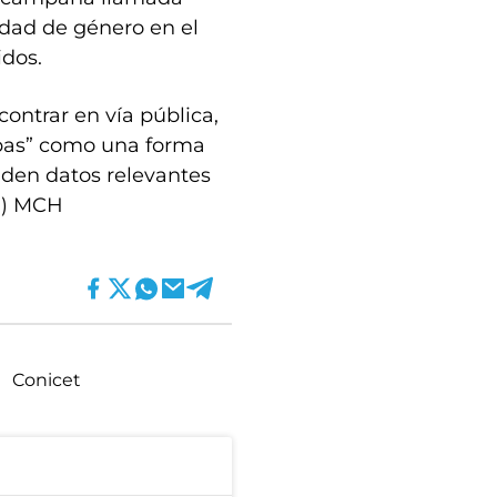
aldad de género en el
idos.
ontrar en vía pública,
tipas” como una forma
nden datos relevantes
B) MCH
Conicet