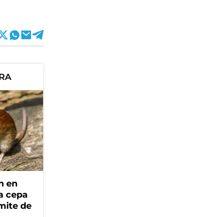
ORA
n en
la cepa
mite de