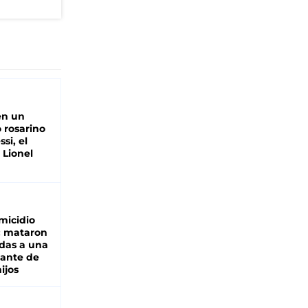
en un
 rosarino
si, el
 Lionel
micidio
: mataron
das a una
lante de
hijos