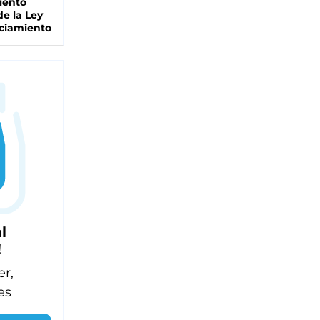
iento
de la Ley
ciamiento
l
!
er,
es