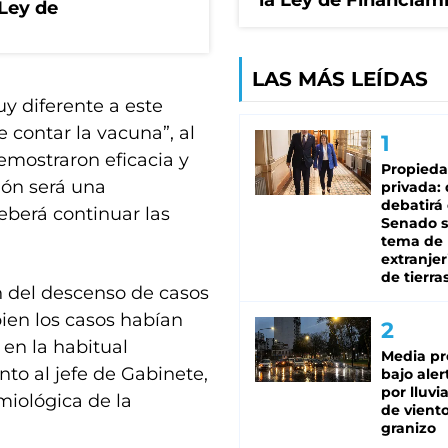
la Ley de Financiam
 Ley de
LAS MÁS LEÍDAS
y diferente a este
 contar la vacuna”, al
emostraron eficacia y
Propied
ión será una
privada:
debatirá 
eberá continuar las
Senado s
tema de 
extranjer
de tierra
 del descenso de casos
bien los casos habían
 en la habitual
Media pr
to al jefe de Gabinete,
bajo aler
por lluvi
miológica de la
de viento
granizo