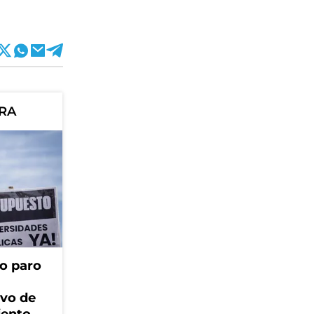
ORA
o paro
ivo de