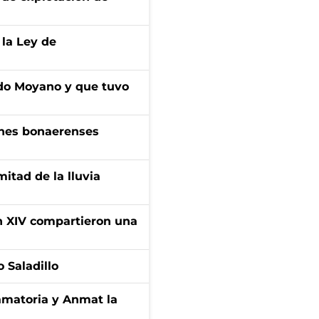
 la Ley de
do Moyano y que tuvo
enes bonaerenses
itad de la lluvia
ón XIV compartieron una
 Saladillo
amatoria y Anmat la