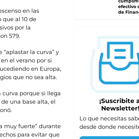
cumplim
efectivo 
descenso en las
de Finan
o que al 10 de
ivos por la
on 579.
 “aplastar la curva” y
en el verano por si
 sucediendo en Europa,
gios que no sea alta.
 curva porque si llega
¡Suscribite a
 de una base alta, el
Newsletter
zonó.
Lo que necesitas sab
ca muy fuerte” durante
desde donde necesit
rechos para evitar que