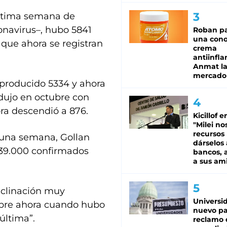
 última semana de
onavirus–, hubo 5841
Roban pa
una cono
 que ahora se registran
crema
antiinfla
Anmat la 
mercado
producido 5334 y ahora
rodujo en octubre con
ora descendió a 876.
Kicillof e
"Milei no
recursos
n una semana, Gollan
dárselos 
 39.000 confirmados
bancos, a
a sus am
clinación muy
Universi
mbre ahora cuando hubo
nuevo pa
última”.
reclamo 