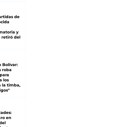
rtidas de
cida
matoria y
retiró del
n Bolívar:
s roba
 para
a los
 la timba,
igos"
dades:
ro en
del