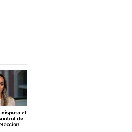
 disputa al
control del
elección
s