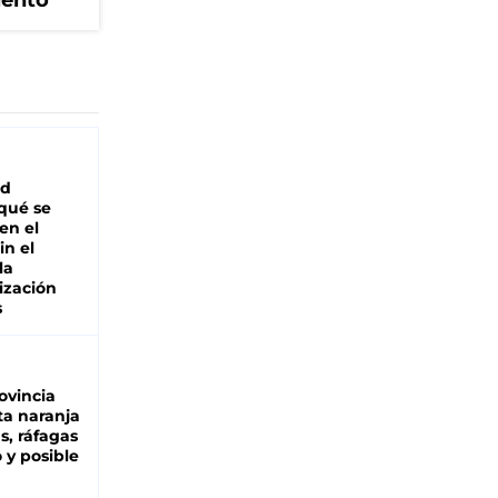
iento
ad
 qué se
en el
in el
la
ización
s
ovincia
ta naranja
as, ráfagas
 y posible