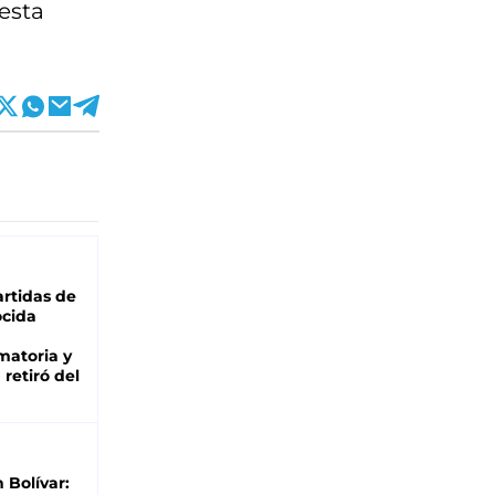
esta
rtidas de
cida
matoria y
retiró del
n Bolívar: