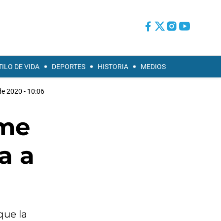
TILO DE VIDA
DEPORTES
HISTORIA
MEDIOS
e 2020 - 10:06
“me
a a
que la