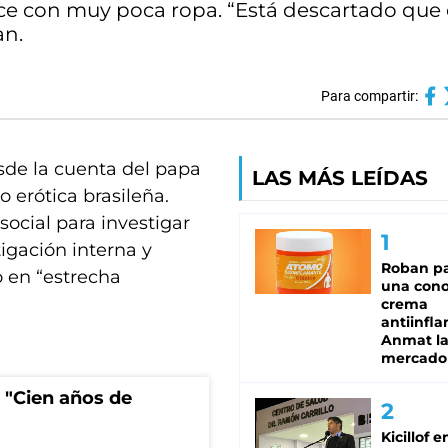
ce con muy poca ropa. “Está descartado que 
an.
Para compartir:
sde la cuenta del papa
LAS MÁS LEÍDAS
 erótica brasileña.
social para investigar
igación interna y
Roban pa
o en “estrecha
una cono
crema
antiinfla
Anmat la 
mercado
 "Cien años de
Kicillof e