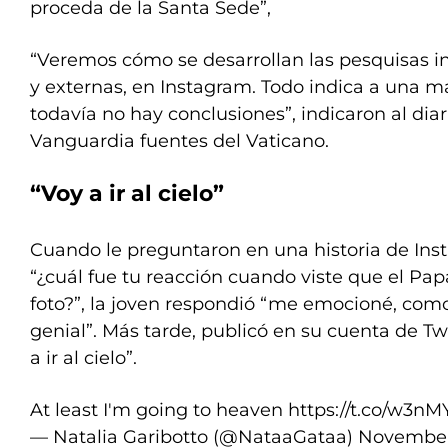
proceda de la Santa Sede”,
“Veremos cómo se desarrollan las pesquisas in
y externas, en Instagram. Todo indica a una m
todavía no hay conclusiones”, indicaron al dia
Vanguardia fuentes del Vaticano.
“Voy a ir al cielo”
Cuando le preguntaron en una historia de Ins
“¿cuál fue tu reacción cuando viste que el Pap
foto?”, la joven respondió “me emocioné, com
genial”. Más tarde, publicó en su cuenta de Tw
a ir al cielo”.
At least I'm going to heaven
https://t.co/w3
— Natalia Garibotto (@NataaGataa)
November