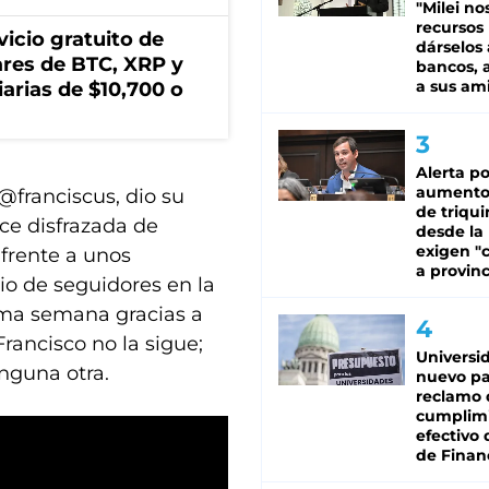
"Milei no
recursos
icio gratuito de
dárselos 
lares de BTC, XRP y
bancos, a
a sus am
arias de $10,700 o
Alerta po
aumento
 @franciscus, dio su
de triqui
ece disfrazada de
desde la
exigen "c
 frente a unos
a provinc
dio de seguidores en la
tima semana gracias a
rancisco no la sigue;
Universi
inguna otra.
nuevo pa
reclamo 
cumplim
efectivo 
de Finan