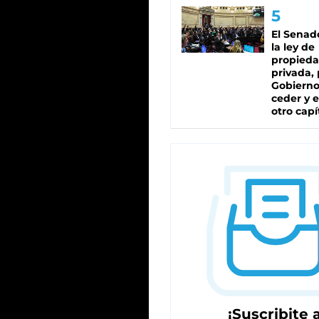
El Senad
la ley de
propied
privada, 
Gobierno
ceder y e
otro capí
¡Suscribite a