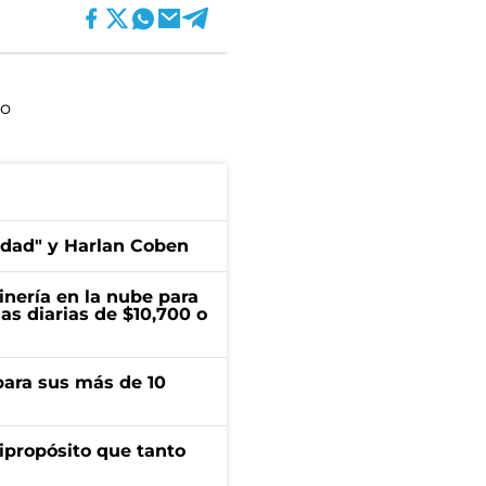
co
edad" y Harlan Coben
inería en la nube para
as diarias de $10,700 o
para sus más de 10
ipropósito que tanto