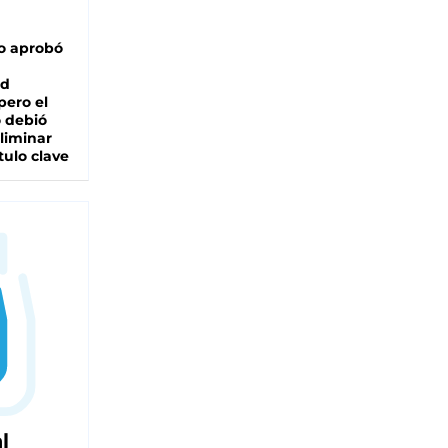
o aprobó
ad
pero el
 debió
liminar
tulo clave
l