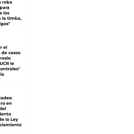
s roba
 para
a los
 la timba,
igos"
r el
 de casos
nosis:
 UCR le
ontroles"
ia
dades:
ro en
del
iento
de la Ley
ciamiento