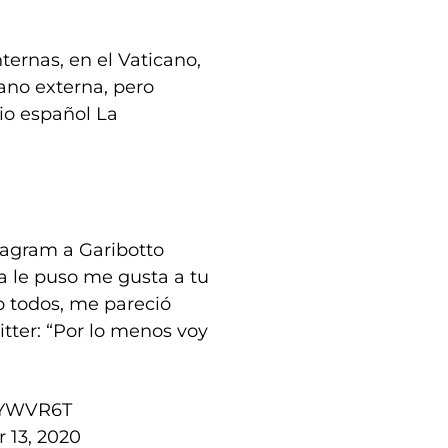
ternas, en el Vaticano,
ano externa, pero
rio español La
tagram a Garibotto
a le puso me gusta a tu
o todos, me pareció
itter: “Por lo menos voy
nMYWVR6T
 13, 2020