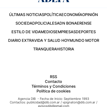
ÚLTIMAS NOTICIAS
POLÍTICA
ECONOMÍA
OPINIÓN
SOCIEDAD
POLICIALES
ADN BONAERENSE
ESTILO DE VIDA
MEDIOS
EMPRESAS
DEPORTES
DIARIO EXTRA
VIDA Y SALUD HOY
MUNDO MOTOR
TRANQUERA
HISTORIA
RSS
Contacto
Términos y Condiciones
Política de cookies
Agencia DIB - Fecha de Inicio: Septiembre 1993
Contactos:
publicidad@dib.com.ar
/
vpignaton@dib.com.ar
/
avisosdib@gmail.com