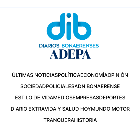
ÚLTIMAS NOTICIAS
POLÍTICA
ECONOMÍA
OPINIÓN
SOCIEDAD
POLICIALES
ADN BONAERENSE
ESTILO DE VIDA
MEDIOS
EMPRESAS
DEPORTES
DIARIO EXTRA
VIDA Y SALUD HOY
MUNDO MOTOR
TRANQUERA
HISTORIA