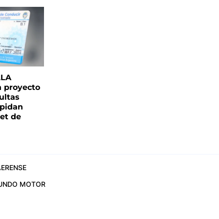
LLA
n proyecto
ultas
pidan
net de
ERENSE
UNDO MOTOR