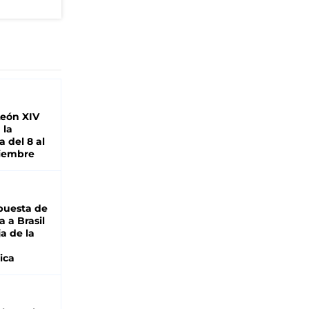
León XIV
 la
 del 8 al
viembre
puesta de
 a Brasil
ja de la
ica