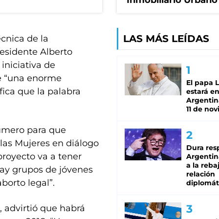
Inmobiliario Urbano
LAS MÁS LEÍDAS
cnica de la
residente Alberto
niciativa de
de “una enorme
El papa 
fica que la palabra
estará en
Argentina
11 de no
número para que
 las Mujeres en diálogo
Dura res
proyecto va a tener
Argentina
a la reba
ay grupos de jóvenes
relación
borto legal”.
diplomát
, advirtió que habrá