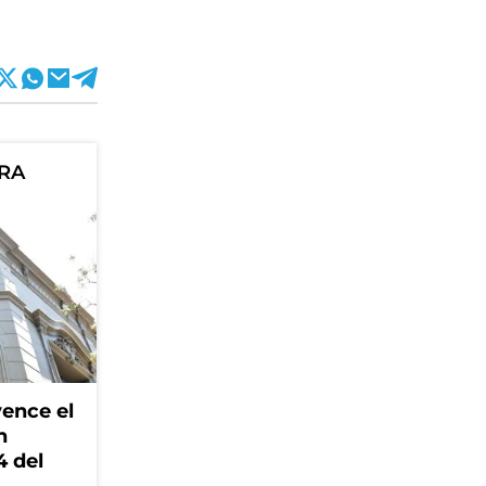
ORA
ence el
n
4 del