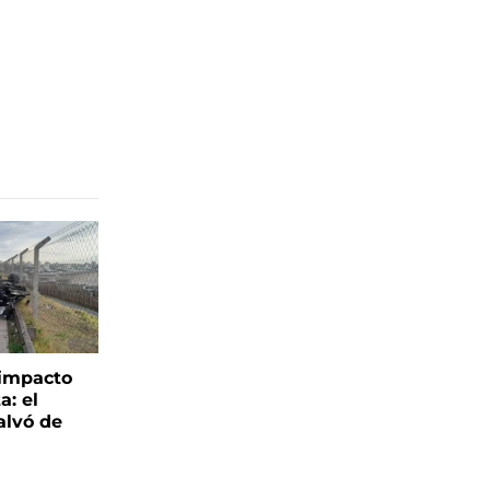
 impacto
a: el
alvó de