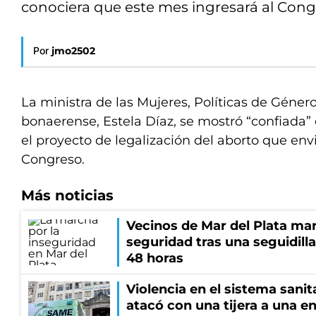
conociera que este mes ingresará al Congre
Por
jmo2502
La ministra de las Mujeres, Políticas de Géner
bonaerense, Estela Díaz, se mostró “confiada”
el proyecto de legalización del aborto que envi
Congreso.
Más noticias
Vecinos de Mar del Plata ma
seguridad tras una seguidill
48 horas
Violencia en el sistema sanit
atacó con una tijera a una e