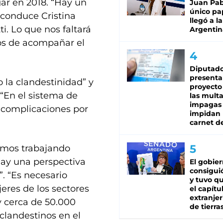
gar en 2018. “Hay un
Juan Pabl
único pa
 conduce Cristina
llegó a la
i. Lo que nos faltará
Argentin
dos de acompañar el
Diputado
presenta
 la clandestinidad” y
proyecto
 “En el sistema de
las mult
impagas
r complicaciones por
impidan 
carnet d
amos trabajando
hay una perspectiva
El gobie
consiguió
. “Es necesario
y tuvo qu
jeres de los sectores
el capítu
extranjer
y cerca de 50.000
de tierra
clandestinos en el