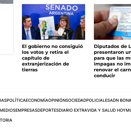
El gobierno no consiguió
Diputados de 
los votos y retira el
presentaron u
capítulo de
para que las m
extranjerización de
impagas no im
tierras
renovar el car
conducir
IAS
POLÍTICA
ECONOMÍA
OPINIÓN
SOCIEDAD
POLICIALES
ADN BONA
MEDIOS
EMPRESAS
DEPORTES
DIARIO EXTRA
VIDA Y SALUD HOY
M
STORIA