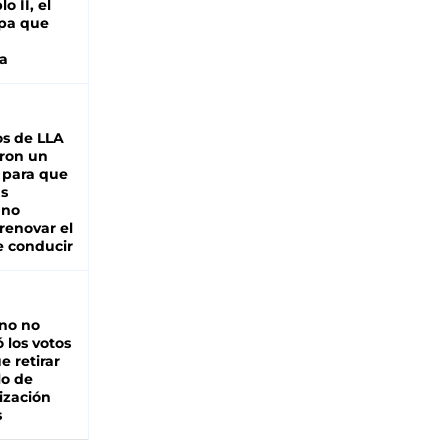
o II, el
pa que
a
s de LLA
ron un
 para que
as
 no
renovar el
e conducir
rno no
 los votos
e retirar
lo de
ización
s