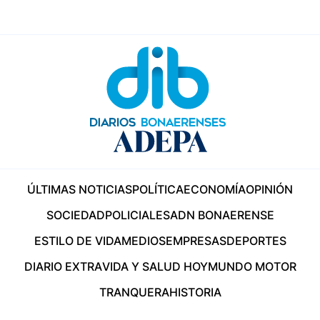
ÚLTIMAS NOTICIAS
POLÍTICA
ECONOMÍA
OPINIÓN
SOCIEDAD
POLICIALES
ADN BONAERENSE
ESTILO DE VIDA
MEDIOS
EMPRESAS
DEPORTES
DIARIO EXTRA
VIDA Y SALUD HOY
MUNDO MOTOR
TRANQUERA
HISTORIA