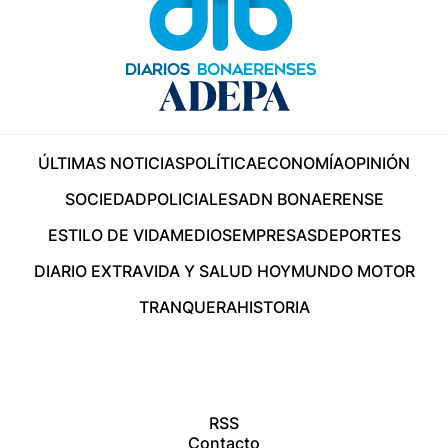
ÚLTIMAS NOTICIAS
POLÍTICA
ECONOMÍA
OPINIÓN
SOCIEDAD
POLICIALES
ADN BONAERENSE
ESTILO DE VIDA
MEDIOS
EMPRESAS
DEPORTES
DIARIO EXTRA
VIDA Y SALUD HOY
MUNDO MOTOR
TRANQUERA
HISTORIA
RSS
Contacto