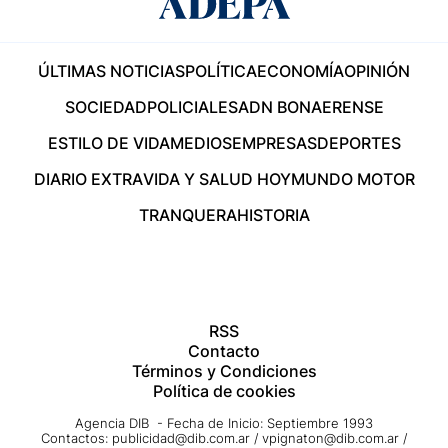
ÚLTIMAS NOTICIAS
POLÍTICA
ECONOMÍA
OPINIÓN
SOCIEDAD
POLICIALES
ADN BONAERENSE
ESTILO DE VIDA
MEDIOS
EMPRESAS
DEPORTES
DIARIO EXTRA
VIDA Y SALUD HOY
MUNDO MOTOR
TRANQUERA
HISTORIA
RSS
Contacto
Términos y Condiciones
Política de cookies
Agencia DIB - Fecha de Inicio: Septiembre 1993
Contactos:
publicidad@dib.com.ar
/
vpignaton@dib.com.ar
/