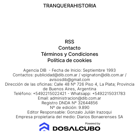
TRANQUERA
HISTORIA
RSS
Contacto
Términos y Condiciones
Política de cookies
Agencia DIB - Fecha de Inicio: Septiembre 1993
Contactos:
publicidad@dib.com.ar
/
vpignaton@dib.com.ar
/
avisosdib@gmail.com
Dirección de las oficinas: Calle 48 Nº 726 Piso 4, La Plata; Provincia
de Buenos Aires, Argentina
Teléfono: +5492215022421 - Whatsapp: +5492215031783
Email:
administracion@dib.com.ar
Registro DNDA Nº 32644856
Nº de edición: 9.890
Editor Responsable: Gonzalo Julián Irazoqui
Empresa propietaria del medio: Diarios Bonaerenses SA