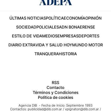
ÚLTIMAS NOTICIAS
POLÍTICA
ECONOMÍA
OPINIÓN
SOCIEDAD
POLICIALES
ADN BONAERENSE
ESTILO DE VIDA
MEDIOS
EMPRESAS
DEPORTES
DIARIO EXTRA
VIDA Y SALUD HOY
MUNDO MOTOR
TRANQUERA
HISTORIA
RSS
Contacto
Términos y Condiciones
Política de cookies
Agencia DIB - Fecha de Inicio: Septiembre 1993
Contactos:
publicidad@dib.com.ar
/
vpignaton@dib.com.ar
/