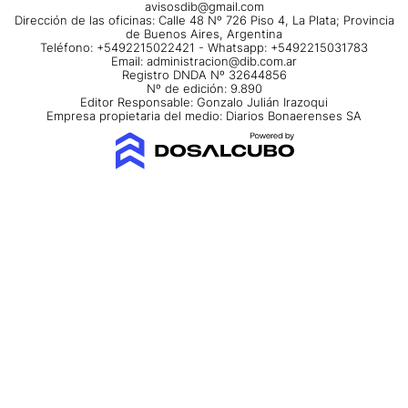
avisosdib@gmail.com
Dirección de las oficinas: Calle 48 Nº 726 Piso 4, La Plata; Provincia
de Buenos Aires, Argentina
Teléfono: +5492215022421 - Whatsapp: +5492215031783
Email:
administracion@dib.com.ar
Registro DNDA Nº 32644856
Nº de edición: 9.890
Editor Responsable: Gonzalo Julián Irazoqui
Empresa propietaria del medio: Diarios Bonaerenses SA