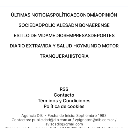
ÚLTIMAS NOTICIAS
POLÍTICA
ECONOMÍA
OPINIÓN
SOCIEDAD
POLICIALES
ADN BONAERENSE
ESTILO DE VIDA
MEDIOS
EMPRESAS
DEPORTES
DIARIO EXTRA
VIDA Y SALUD HOY
MUNDO MOTOR
TRANQUERA
HISTORIA
RSS
Contacto
Términos y Condiciones
Política de cookies
Agencia DIB - Fecha de Inicio: Septiembre 1993
Contactos:
publicidad@dib.com.ar
/
vpignaton@dib.com.ar
/
avisosdib@gmail.com