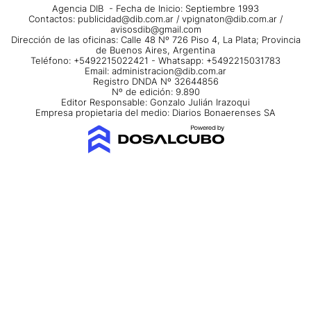
Agencia DIB - Fecha de Inicio: Septiembre 1993
Contactos:
publicidad@dib.com.ar
/
vpignaton@dib.com.ar
/
avisosdib@gmail.com
Dirección de las oficinas: Calle 48 Nº 726 Piso 4, La Plata; Provincia
de Buenos Aires, Argentina
Teléfono: +5492215022421 - Whatsapp: +5492215031783
Email:
administracion@dib.com.ar
Registro DNDA Nº 32644856
Nº de edición: 9.890
Editor Responsable: Gonzalo Julián Irazoqui
Empresa propietaria del medio: Diarios Bonaerenses SA