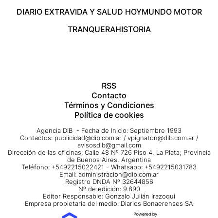
DIARIO EXTRA
VIDA Y SALUD HOY
MUNDO MOTOR
TRANQUERA
HISTORIA
RSS
Contacto
Términos y Condiciones
Política de cookies
Agencia DIB - Fecha de Inicio: Septiembre 1993
Contactos:
publicidad@dib.com.ar
/
vpignaton@dib.com.ar
/
avisosdib@gmail.com
Dirección de las oficinas: Calle 48 Nº 726 Piso 4, La Plata; Provincia
de Buenos Aires, Argentina
Teléfono: +5492215022421 - Whatsapp: +5492215031783
Email:
administracion@dib.com.ar
Registro DNDA Nº 32644856
Nº de edición: 9.890
Editor Responsable: Gonzalo Julián Irazoqui
Empresa propietaria del medio: Diarios Bonaerenses SA