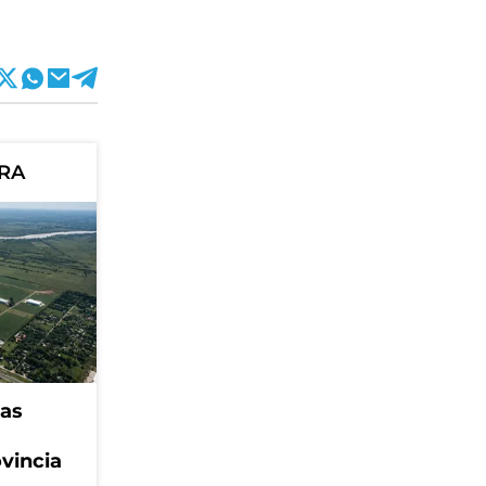
ORA
eas
ovincia