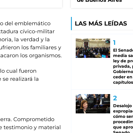
de Buenos Aires
LAS MÁS LEÍDAS
tro del emblemático
tadura cívico-militar
ria, la verdad y la
ufrieron los familiares y
El Senad
tacaron los organismos.
media sa
ley de p
privada, 
lo cual fueron
Gobierno
ceder en
 se realizará la
capítulos
Desalojo
expropia
cómo ser
terra. Comprometido
procedi
e testimonio y material
que apro
Senado