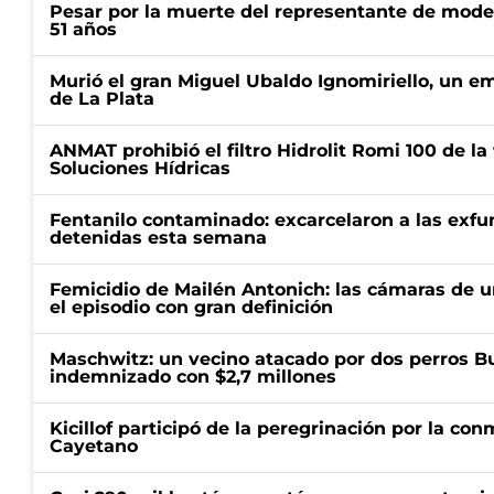
Pesar por la muerte del representante de mode
51 años
Murió el gran Miguel Ubaldo Ignomiriello, un 
de La Plata
ANMAT prohibió el filtro Hidrolit Romi 100 de l
Soluciones Hídricas
Fentanilo contaminado: excarcelaron a las exf
detenidas esta semana
Femicidio de Mailén Antonich: las cámaras de u
el episodio con gran definición
Maschwitz: un vecino atacado por dos perros Bul
indemnizado con $2,7 millones
Kicillof participó de la peregrinación por la c
Cayetano