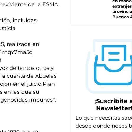
en mano
breviviente de la ESMA.
extranjer
provinci
Buenos A
ión, incluidas
sticia.
S, realizada en
m/1rnqY7ma5q
0
voz de tantos otros y
 la cuenta de Abuelas
ión en el juicio Plan
s en las que su
 genocidas impunes”.
¡Suscribite a
Newsletter
Lo que necesitas sab
desde donde necesit