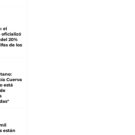
: el
oficializó
 del 20%
ifas de los
tano:
cía Cuerva
o está
 de
s
das"
mil
s están