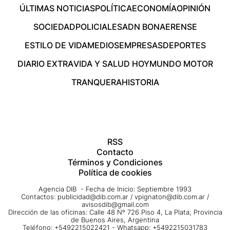
ÚLTIMAS NOTICIAS
POLÍTICA
ECONOMÍA
OPINIÓN
SOCIEDAD
POLICIALES
ADN BONAERENSE
ESTILO DE VIDA
MEDIOS
EMPRESAS
DEPORTES
DIARIO EXTRA
VIDA Y SALUD HOY
MUNDO MOTOR
TRANQUERA
HISTORIA
RSS
Contacto
Términos y Condiciones
Política de cookies
Agencia DIB - Fecha de Inicio: Septiembre 1993
Contactos:
publicidad@dib.com.ar
/
vpignaton@dib.com.ar
/
avisosdib@gmail.com
Dirección de las oficinas: Calle 48 Nº 726 Piso 4, La Plata; Provincia
de Buenos Aires, Argentina
Teléfono: +5492215022421 - Whatsapp: +5492215031783