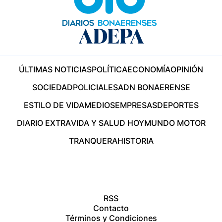
ÚLTIMAS NOTICIAS
POLÍTICA
ECONOMÍA
OPINIÓN
SOCIEDAD
POLICIALES
ADN BONAERENSE
ESTILO DE VIDA
MEDIOS
EMPRESAS
DEPORTES
DIARIO EXTRA
VIDA Y SALUD HOY
MUNDO MOTOR
TRANQUERA
HISTORIA
RSS
Contacto
Términos y Condiciones