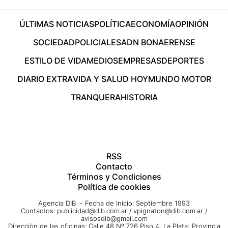
ÚLTIMAS NOTICIAS
POLÍTICA
ECONOMÍA
OPINIÓN
SOCIEDAD
POLICIALES
ADN BONAERENSE
ESTILO DE VIDA
MEDIOS
EMPRESAS
DEPORTES
DIARIO EXTRA
VIDA Y SALUD HOY
MUNDO MOTOR
TRANQUERA
HISTORIA
RSS
Contacto
Términos y Condiciones
Política de cookies
Agencia DIB - Fecha de Inicio: Septiembre 1993
Contactos:
publicidad@dib.com.ar
/
vpignaton@dib.com.ar
/
avisosdib@gmail.com
Dirección de las oficinas: Calle 48 Nº 726 Piso 4, La Plata; Provincia