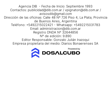
Agencia DIB - Fecha de Inicio: Septiembre 1993
Contactos:
publicidad@dib.com.ar
/
vpignaton@dib.com.ar
/
avisosdib@gmail.com
Dirección de las oficinas: Calle 48 Nº 726 Piso 4, La Plata; Provincia
de Buenos Aires, Argentina
Teléfono: +5492215022421 - Whatsapp: +5492215031783
Email:
administracion@dib.com.ar
Registro DNDA Nº 32644856
Nº de edición: 9.890
Editor Responsable: Gonzalo Julián Irazoqui
Empresa propietaria del medio: Diarios Bonaerenses SA