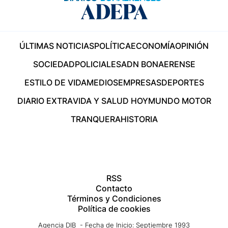
ÚLTIMAS NOTICIAS
POLÍTICA
ECONOMÍA
OPINIÓN
SOCIEDAD
POLICIALES
ADN BONAERENSE
ESTILO DE VIDA
MEDIOS
EMPRESAS
DEPORTES
DIARIO EXTRA
VIDA Y SALUD HOY
MUNDO MOTOR
TRANQUERA
HISTORIA
RSS
Contacto
Términos y Condiciones
Política de cookies
Agencia DIB - Fecha de Inicio: Septiembre 1993