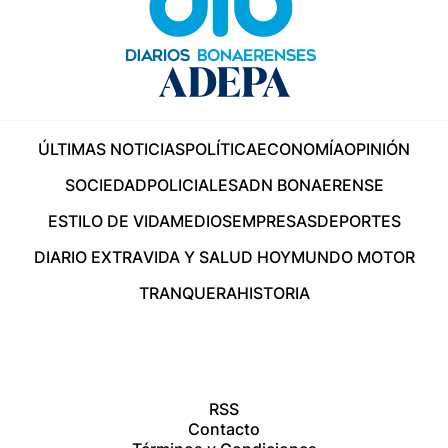
ÚLTIMAS NOTICIAS
POLÍTICA
ECONOMÍA
OPINIÓN
SOCIEDAD
POLICIALES
ADN BONAERENSE
ESTILO DE VIDA
MEDIOS
EMPRESAS
DEPORTES
DIARIO EXTRA
VIDA Y SALUD HOY
MUNDO MOTOR
TRANQUERA
HISTORIA
RSS
Contacto