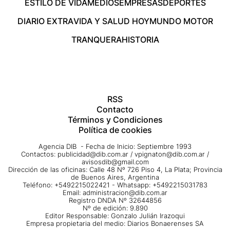
ESTILO DE VIDA
MEDIOS
EMPRESAS
DEPORTES
DIARIO EXTRA
VIDA Y SALUD HOY
MUNDO MOTOR
TRANQUERA
HISTORIA
RSS
Contacto
Términos y Condiciones
Política de cookies
Agencia DIB - Fecha de Inicio: Septiembre 1993
Contactos:
publicidad@dib.com.ar
/
vpignaton@dib.com.ar
/
avisosdib@gmail.com
Dirección de las oficinas: Calle 48 Nº 726 Piso 4, La Plata; Provincia
de Buenos Aires, Argentina
Teléfono: +5492215022421 - Whatsapp: +5492215031783
Email:
administracion@dib.com.ar
Registro DNDA Nº 32644856
Nº de edición: 9.890
Editor Responsable: Gonzalo Julián Irazoqui
Empresa propietaria del medio: Diarios Bonaerenses SA