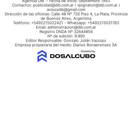
Agencia DIB - Fecha de Inicio: Septiembre 1993
Contactos:
publicidad@dib.com.ar
/
vpignaton@dib.com.ar
/
avisosdib@gmail.com
Dirección de las oficinas: Calle 48 Nº 726 Piso 4, La Plata; Provincia
de Buenos Aires, Argentina
Teléfono: +5492215022421 - Whatsapp: +5492215031783
Email:
administracion@dib.com.ar
Registro DNDA Nº 32644856
Nº de edición: 9.890
Editor Responsable: Gonzalo Julián Irazoqui
Empresa propietaria del medio: Diarios Bonaerenses SA