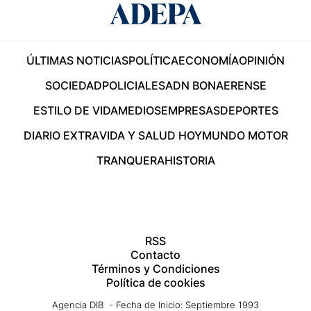
ÚLTIMAS NOTICIAS
POLÍTICA
ECONOMÍA
OPINIÓN
SOCIEDAD
POLICIALES
ADN BONAERENSE
ESTILO DE VIDA
MEDIOS
EMPRESAS
DEPORTES
DIARIO EXTRA
VIDA Y SALUD HOY
MUNDO MOTOR
TRANQUERA
HISTORIA
RSS
Contacto
Términos y Condiciones
Política de cookies
Agencia DIB - Fecha de Inicio: Septiembre 1993