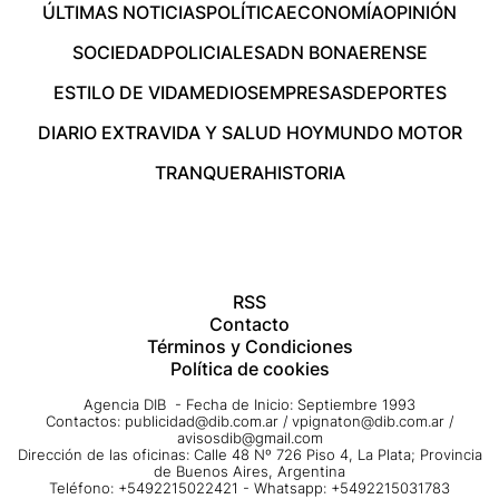
ÚLTIMAS NOTICIAS
POLÍTICA
ECONOMÍA
OPINIÓN
SOCIEDAD
POLICIALES
ADN BONAERENSE
ESTILO DE VIDA
MEDIOS
EMPRESAS
DEPORTES
DIARIO EXTRA
VIDA Y SALUD HOY
MUNDO MOTOR
TRANQUERA
HISTORIA
RSS
Contacto
Términos y Condiciones
Política de cookies
Agencia DIB - Fecha de Inicio: Septiembre 1993
Contactos:
publicidad@dib.com.ar
/
vpignaton@dib.com.ar
/
avisosdib@gmail.com
Dirección de las oficinas: Calle 48 Nº 726 Piso 4, La Plata; Provincia
de Buenos Aires, Argentina
Teléfono: +5492215022421 - Whatsapp: +5492215031783