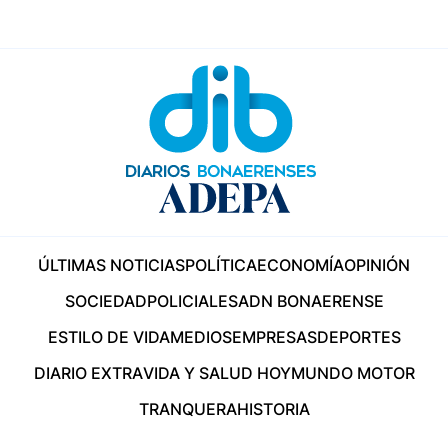
ÚLTIMAS NOTICIAS
POLÍTICA
ECONOMÍA
OPINIÓN
SOCIEDAD
POLICIALES
ADN BONAERENSE
ESTILO DE VIDA
MEDIOS
EMPRESAS
DEPORTES
DIARIO EXTRA
VIDA Y SALUD HOY
MUNDO MOTOR
TRANQUERA
HISTORIA