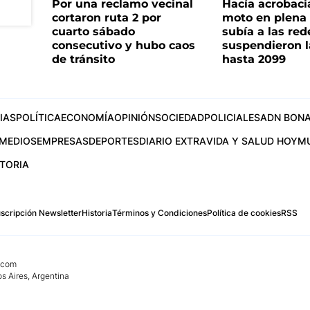
Por una reclamo vecinal
Hacía acrobaci
cortaron ruta 2 por
moto en plena c
cuarto sábado
subía a las rede
consecutivo y hubo caos
suspendieron l
de tránsito
hasta 2099
IAS
POLÍTICA
ECONOMÍA
OPINIÓN
SOCIEDAD
POLICIALES
ADN BONA
MEDIOS
EMPRESAS
DEPORTES
DIARIO EXTRA
VIDA Y SALUD HOY
M
STORIA
scripción Newsletter
Historia
Términos y Condiciones
Política de cookies
RSS
.com
os Aires, Argentina