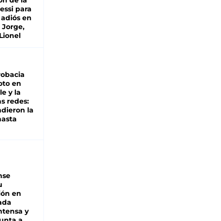
ón de la
essi para
 adiós en
 Jorge,
Lionel
robacia
oto en
le y la
as redes:
ndieron la
hasta
nse
u
ión en
ada
intensa y
unta a