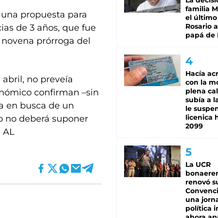
La decisi
familia M
o una propuesta para
el último
Rosario a
ias de 3 años, que fue
papá de 
a novena prórroga del
Hacía ac
abril, no preveía
con la m
plena cal
onómico confirman –sin
subía a l
a en busca de un
le suspe
licenica 
o no deberá suponer
2099
) AL
La UCR
bonaere
renovó s
Convenc
una jorn
política 
ahora ap