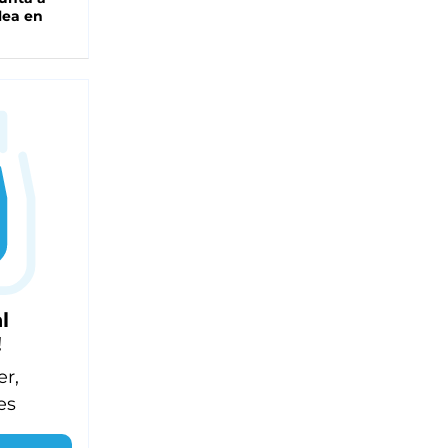
lea en
l
!
er,
es