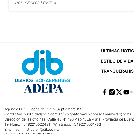
Por
Andrés Lavaselli
ÚLTIMAS NOTIC
ESTILO DE VIDA
TRANQUERA
HI
Su
Agencia DIB - Fecha de Inicio: Septiembre 1993
Contactos:
publicidad@dib.com.ar
/
vpignaton@dib.com.ar
/
avisosdib@gmail
Dirección de las oficinas: Calle 48 Nº 726 Piso 4, La Plata; Provincia de Buen
Teléfono: +5492215022421 - Whatsapp: +5492215031783
Email:
administracion@dib.com.ar