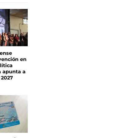
rense
vención en
ítica
a apunta a
 2027