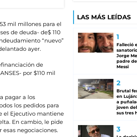
LAS MÁS LEÍDAS
53 mil millones para el
ses de deuda- de$ 110
n endeudamiento “nuevo”
Falleció 
delantado ayer.
sanatorio
Jorge Mes
padre de
efinanciación de
Messi
 ANSES- por $110 mil
Brutal fe
en Luján
a pagar a los
a puñala
odos los pedidos para
joven de
sus tres 
e el Ejecutivo mantiene
lta. En cambio, le pide
r esas negociaciones.