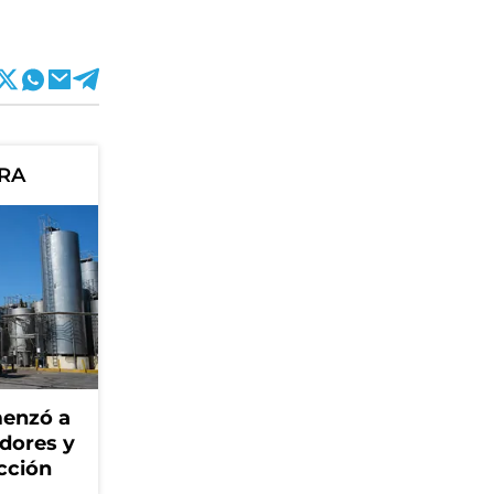
ORA
menzó a
adores y
cción