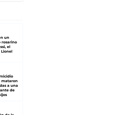
en un
 rosarino
si, el
 Lionel
micidio
: mataron
das a una
lante de
hijos