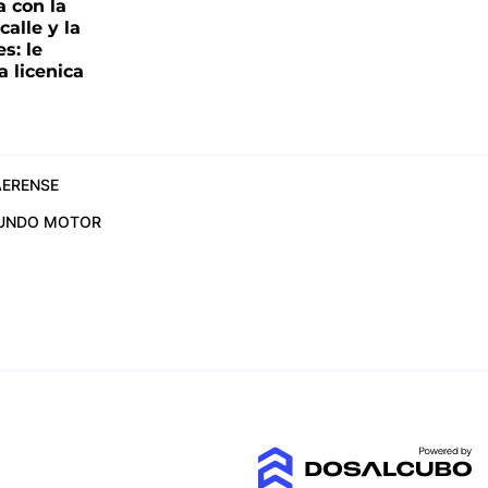
a con la
alle y la
s: le
a licenica
ERENSE
UNDO MOTOR