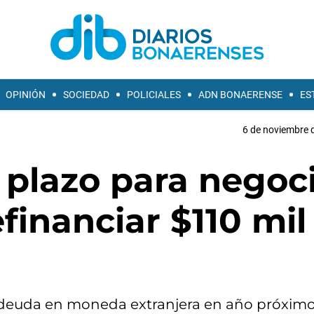
OPINIÓN
SOCIEDAD
POLICIALES
ADN BONAERENSE
ES
6 de noviembre d
s plazo para negoc
financiar $110 mil
 deuda en moneda extranjera en año próximo