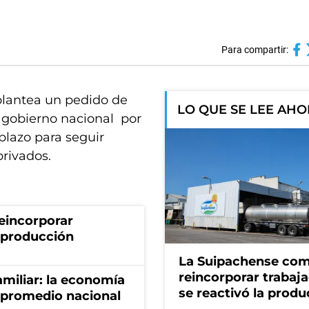
Para compartir:
plantea un pedido de
LO QUE SE LEE AH
l gobierno nacional por
plazo para seguir
rivados.
eincorporar
a producción
La Suipachense co
reincorporar trabaj
miliar: la economía
se reactivó la produ
 promedio nacional