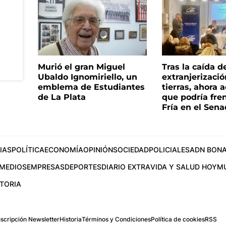
Murió el gran Miguel
Tras la caída d
Ubaldo Ignomiriello, un
extranjerizaci
emblema de Estudiantes
tierras, ahora 
de La Plata
que podría fre
Fría en el Sen
IAS
POLÍTICA
ECONOMÍA
OPINIÓN
SOCIEDAD
POLICIALES
ADN BONA
MEDIOS
EMPRESAS
DEPORTES
DIARIO EXTRA
VIDA Y SALUD HOY
M
STORIA
scripción Newsletter
Historia
Términos y Condiciones
Política de cookies
RSS