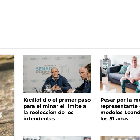
Kicillof dio el primer paso
Pesar por la m
para eliminar el límite a
representante
la reelección de los
modelos Leand
intendentes
los 51 años