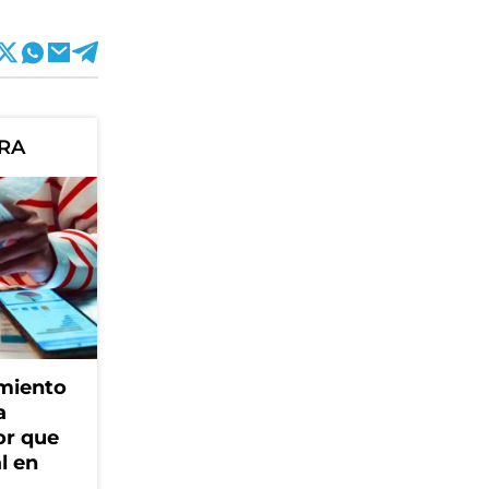
ORA
amiento
a
or que
l en