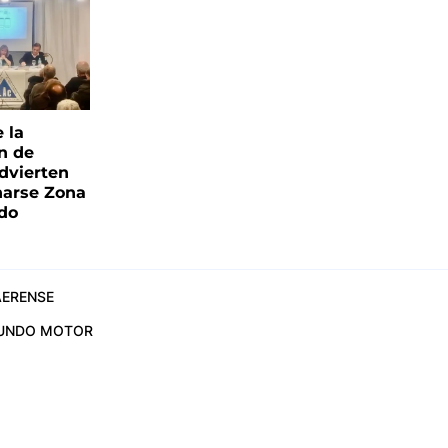
e la
ón de
advierten
narse Zona
ado
ERENSE
UNDO MOTOR