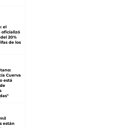
: el
oficializó
 del 20%
ifas de los
tano:
cía Cuerva
o está
 de
s
das"
mil
s están