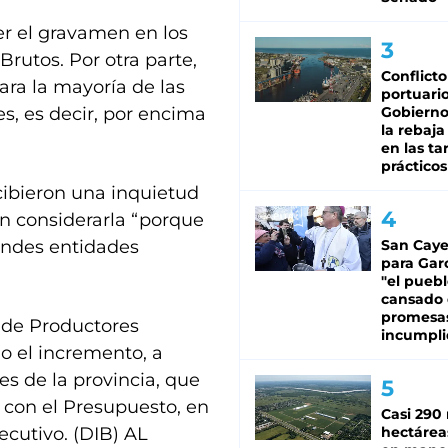
r el gravamen en los
Brutos. Por otra parte,
Conflicto
ara la mayoría de las
portuario
es, es decir, por encima
Gobierno 
la rebaja
en las tar
prácticos
cibieron una inquietud
on considerarla “porque
andes entidades
San Caye
para Gar
"el puebl
cansado
promesa
 de Productores
incumpli
o el incremento, a
es de la provincia, que
o con el Presupuesto, en
Casi 290 
ecutivo. (DIB) AL
hectárea