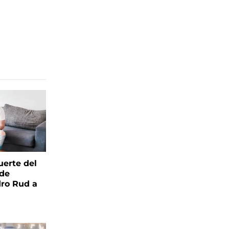
uerte del
 de
ro Rud a