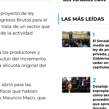
 proyecto de ley
LAS MÁS LEÍDAS
ngresos Brutos para el
 trata de un sector que
de la actividad
El Senad
media sa
ley de p
 los productores y
privada, 
xcluir del incremento.
Gobierno
ceder en
 alícuota original del
capítulos
 abrió para las
Desalojo
fiscal que habían
expropia
cómo ser
e Mauricio Macri, que
procedi
que apro
Senado