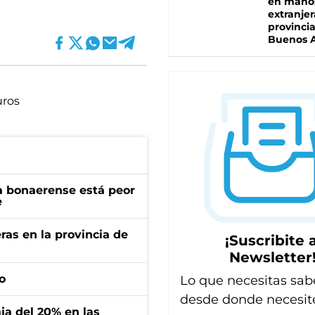
en mano
extranjer
provinci
Buenos A
uros
a bonaerense está peor
e
ras en la provincia de
¡Suscribite a
Newsletter
o
Lo que necesitas sab
desde donde necesit
aja del 20% en las