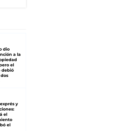
o dio
nción a la
ropiedad
pero el
 debió
 dos
 exprés y
ciones:
á el
miento
bó el