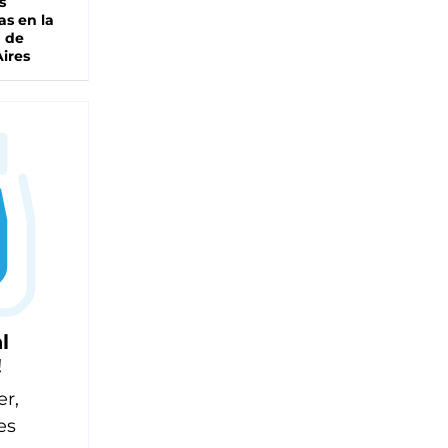
s
as en la
a de
ires
l
!
er,
es