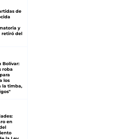
rtidas de
cida
matoria y
retiró del
n Bolívar:
s roba
 para
a los
 la timba,
igos"
dades:
ro en
del
iento
de la Ley