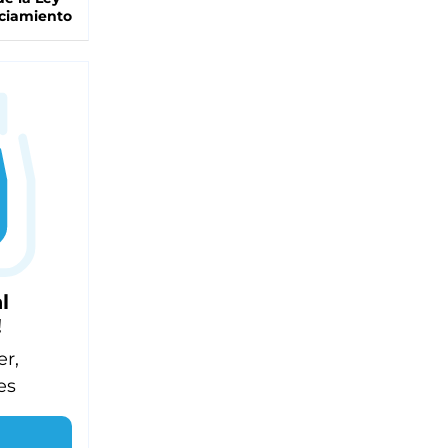
ciamiento
l
!
er,
es