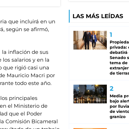
LAS MÁS LEÍDAS
ria que incluirá en un
á, según se afirmó,
Propied
privada:
 la inflación de sus
debatirá 
Senado s
os salarios y en la
tema de 
 que rigió casi una
extranjer
de tierra
de Mauricio Macri por
rante todo este año.
Media pr
los principales
bajo aler
en el Ministerio de
por lluvi
de viento
dad que el Poder
granizo
 la Comisión Bicameral