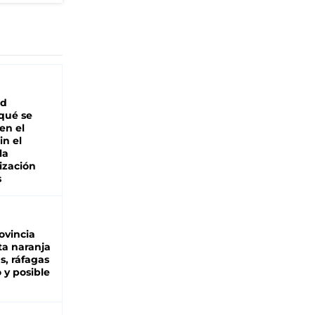
ad
 qué se
en el
in el
la
ización
s
ovincia
ta naranja
as, ráfagas
 y posible