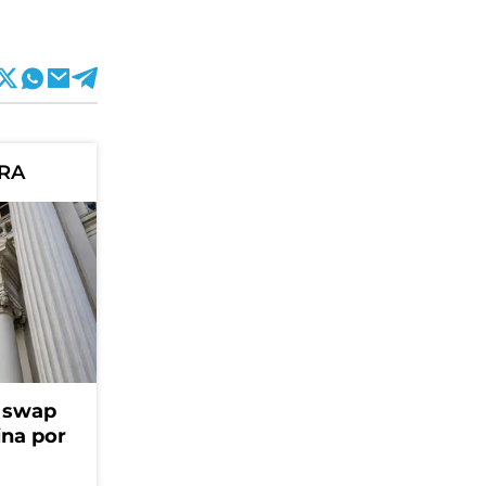
ORA
l swap
na por