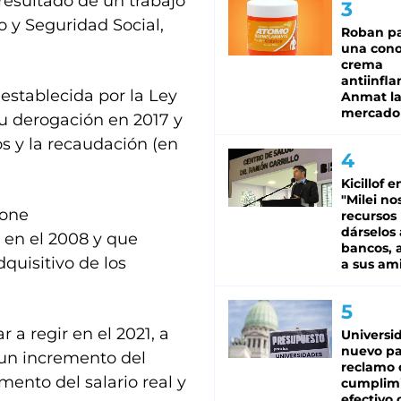
 resultado de un trabajo
o y Seguridad Social,
Roban pa
una cono
crema
antiinfla
establecida por la Ley
Anmat la 
mercado
u derogación en 2017 y
os y la recaudación (en
Kicillof e
"Milei no
pone
recursos
dárselos 
 en el 2008 y que
bancos, a
quisitivo de los
a sus am
a regir en el 2021, a
Universi
nuevo pa
 un incremento del
reclamo 
mento del salario real y
cumplim
efectivo 