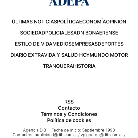
ÚLTIMAS NOTICIAS
POLÍTICA
ECONOMÍA
OPINIÓN
SOCIEDAD
POLICIALES
ADN BONAERENSE
ESTILO DE VIDA
MEDIOS
EMPRESAS
DEPORTES
DIARIO EXTRA
VIDA Y SALUD HOY
MUNDO MOTOR
TRANQUERA
HISTORIA
RSS
Contacto
Términos y Condiciones
Política de cookies
Agencia DIB - Fecha de Inicio: Septiembre 1993
Contactos:
publicidad@dib.com.ar
/
vpignaton@dib.com.ar
/