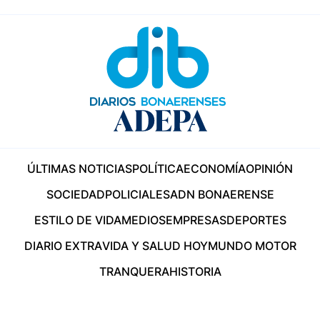
ÚLTIMAS NOTICIAS
POLÍTICA
ECONOMÍA
OPINIÓN
SOCIEDAD
POLICIALES
ADN BONAERENSE
ESTILO DE VIDA
MEDIOS
EMPRESAS
DEPORTES
DIARIO EXTRA
VIDA Y SALUD HOY
MUNDO MOTOR
TRANQUERA
HISTORIA