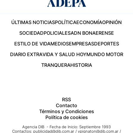
ÚLTIMAS NOTICIAS
POLÍTICA
ECONOMÍA
OPINIÓN
SOCIEDAD
POLICIALES
ADN BONAERENSE
ESTILO DE VIDA
MEDIOS
EMPRESAS
DEPORTES
DIARIO EXTRA
VIDA Y SALUD HOY
MUNDO MOTOR
TRANQUERA
HISTORIA
RSS
Contacto
Términos y Condiciones
Política de cookies
Agencia DIB - Fecha de Inicio: Septiembre 1993
Contactos:
publicidad@dib.com.ar
/
vpignaton@dib.com.ar
/