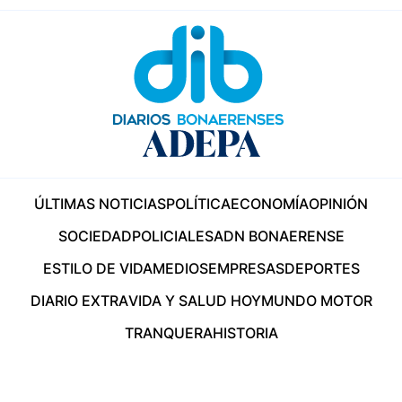
ÚLTIMAS NOTICIAS
POLÍTICA
ECONOMÍA
OPINIÓN
SOCIEDAD
POLICIALES
ADN BONAERENSE
ESTILO DE VIDA
MEDIOS
EMPRESAS
DEPORTES
DIARIO EXTRA
VIDA Y SALUD HOY
MUNDO MOTOR
TRANQUERA
HISTORIA