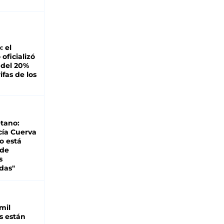
: el
oficializó
 del 20%
ifas de los
tano:
cía Cuerva
o está
 de
s
das"
mil
s están