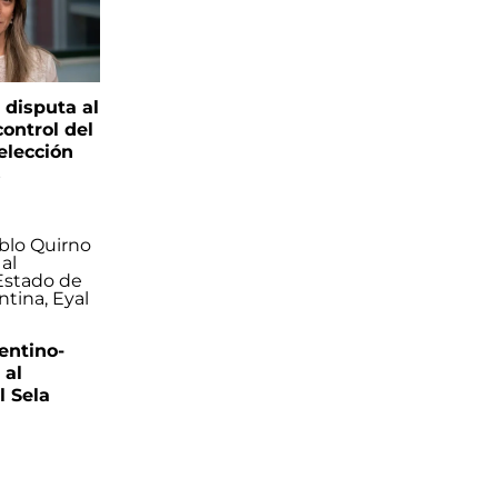
 disputa al
control del
elección
s
entino-
 al
 Sela