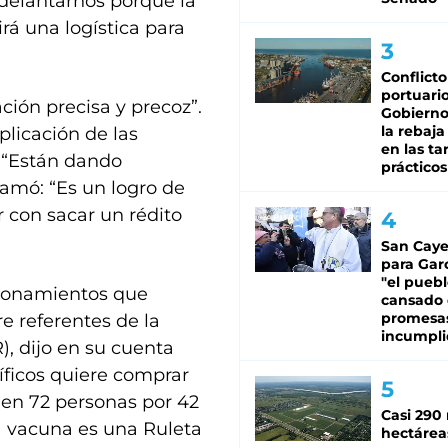
delantarnos porque la
rá una logística para
Conflicto
portuario
ción precisa y precoz”.
Gobierno 
la rebaja
plicación de las
en las tar
: “Están dando
prácticos
amó: “Es un logro de
 con sacar un rédito
San Caye
para Gar
"el puebl
tionamientos que
cansado
promesa
e referentes de la
incumpli
), dijo en su cuenta
íficos quiere comprar
 en 72 personas por 42
Casi 290 
sa vacuna es una Ruleta
hectárea