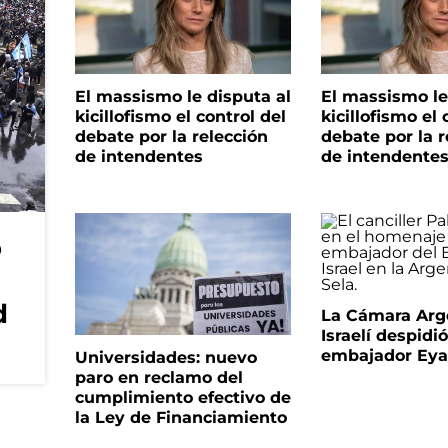
El massismo le disputa al
El massismo le
kicillofismo el control del
kicillofismo el 
debate por la relección
debate por la r
de intendentes
de intendente
o
d
La Cámara Arg
Israelí despidió
embajador Eyal
Universidades: nuevo
paro en reclamo del
cumplimiento efectivo de
la Ley de Financiamiento