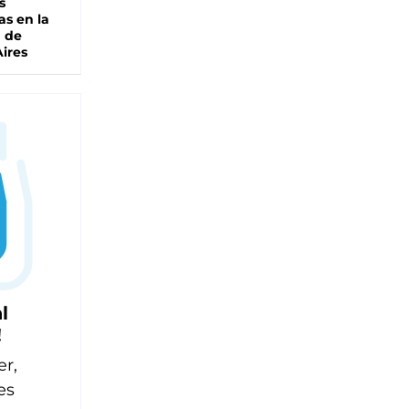
s
as en la
a de
ires
l
!
er,
es