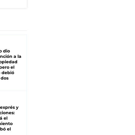
o dio
nción a la
ropiedad
pero el
 debió
 dos
 exprés y
ciones:
á el
miento
bó el