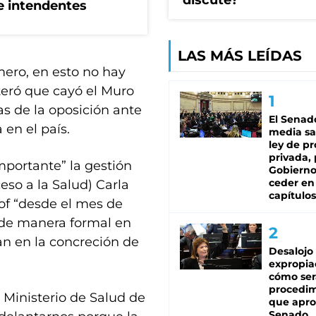
discute?
de intendentes
LAS MÁS LEÍDAS
ero, en esto no hay
teró que cayó el Muro
cas de la oposición ante
El Senad
 en el país.
media sa
ley de p
privada, 
mportante” la gestión
Gobierno
ceder en
eso a la Salud) Carla
capítulos
lof “desde el mes de
y de manera formal en
an en la concreción de
Desalojo
expropia
cómo ser
procedi
l Ministerio de Salud de
que apro
Senado