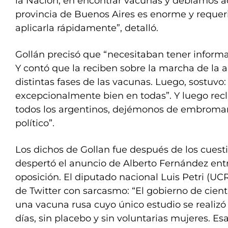
la Nación, en encontrar vacunas y debíamos a
provincia de Buenos Aires es enorme y requeri
aplicarla rápidamente”, detalló.
Gollán precisó que “necesitaban tener informa
Y contó que la reciben sobre la marcha de la a
distintas fases de las vacunas. Luego, sostuvo
excepcionalmente bien en todas”. Y luego recl
todos los argentinos, dejémonos de embromar
político”.
Los dichos de Gollan fue después de los cues
despertó el anuncio de Alberto Fernández entr
oposición. El diputado nacional Luis Petri (UCR
de Twitter con sarcasmo: “El gobierno de cient
una vacuna rusa cuyo único estudio se realizó
días, sin placebo y sin voluntarias mujeres. E