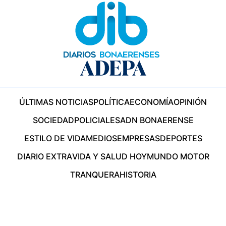
ÚLTIMAS NOTICIAS
POLÍTICA
ECONOMÍA
OPINIÓN
SOCIEDAD
POLICIALES
ADN BONAERENSE
ESTILO DE VIDA
MEDIOS
EMPRESAS
DEPORTES
DIARIO EXTRA
VIDA Y SALUD HOY
MUNDO MOTOR
TRANQUERA
HISTORIA