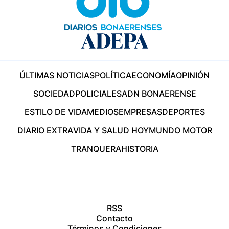
ÚLTIMAS NOTICIAS
POLÍTICA
ECONOMÍA
OPINIÓN
SOCIEDAD
POLICIALES
ADN BONAERENSE
ESTILO DE VIDA
MEDIOS
EMPRESAS
DEPORTES
DIARIO EXTRA
VIDA Y SALUD HOY
MUNDO MOTOR
TRANQUERA
HISTORIA
RSS
Contacto
Términos y Condiciones