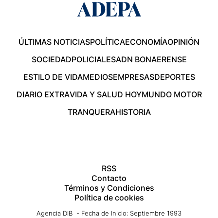
ÚLTIMAS NOTICIAS
POLÍTICA
ECONOMÍA
OPINIÓN
SOCIEDAD
POLICIALES
ADN BONAERENSE
ESTILO DE VIDA
MEDIOS
EMPRESAS
DEPORTES
DIARIO EXTRA
VIDA Y SALUD HOY
MUNDO MOTOR
TRANQUERA
HISTORIA
RSS
Contacto
Términos y Condiciones
Política de cookies
Agencia DIB - Fecha de Inicio: Septiembre 1993