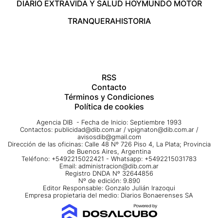
DIARIO EXTRA
VIDA Y SALUD HOY
MUNDO MOTOR
TRANQUERA
HISTORIA
RSS
Contacto
Términos y Condiciones
Política de cookies
Agencia DIB - Fecha de Inicio: Septiembre 1993
Contactos:
publicidad@dib.com.ar
/
vpignaton@dib.com.ar
/
avisosdib@gmail.com
Dirección de las oficinas: Calle 48 Nº 726 Piso 4, La Plata; Provincia
de Buenos Aires, Argentina
Teléfono: +5492215022421 - Whatsapp: +5492215031783
Email:
administracion@dib.com.ar
Registro DNDA Nº 32644856
Nº de edición: 9.890
Editor Responsable: Gonzalo Julián Irazoqui
Empresa propietaria del medio: Diarios Bonaerenses SA